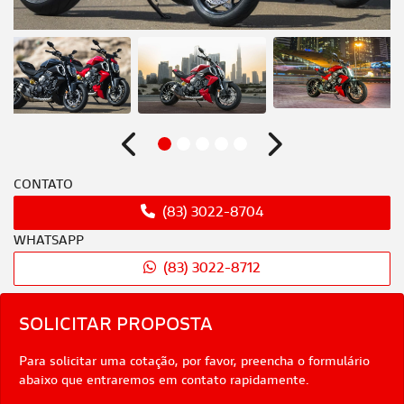
Anterior
Próximo
CONTATO
(83) 3022-8704
WHATSAPP
(83) 3022-8712
SOLICITAR PROPOSTA
Para solicitar uma cotação, por favor, preencha o formulário
abaixo que entraremos em contato rapidamente.