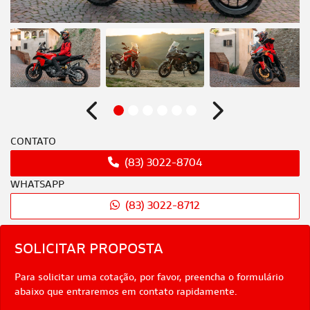
Anterior
Próximo
CONTATO
(83) 3022-8704
WHATSAPP
(83) 3022-8712
SOLICITAR PROPOSTA
Para solicitar uma cotação, por favor, preencha o formulário
abaixo que entraremos em contato rapidamente.