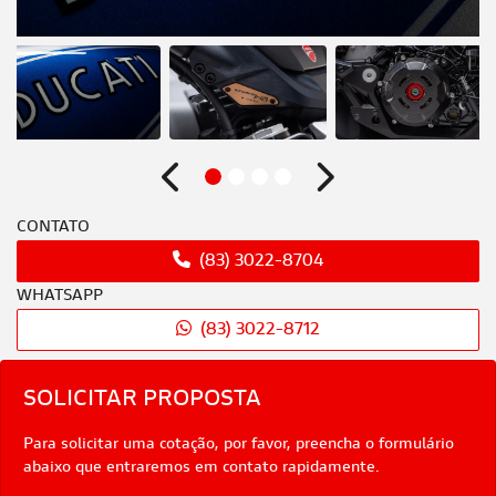
Anterior
Próximo
CONTATO
(83) 3022-8704
WHATSAPP
(83) 3022-8712
SOLICITAR PROPOSTA
Para solicitar uma cotação, por favor, preencha o formulário
abaixo que entraremos em contato rapidamente.