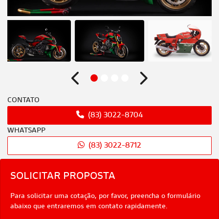
Anterior
Próximo
CONTATO
(83) 3022-8704
WHATSAPP
(83) 3022-8712
SOLICITAR PROPOSTA
Para solicitar uma cotação, por favor, preencha o formulário
abaixo que entraremos em contato rapidamente.