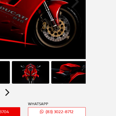
Próximo
Próximo
WHATSAPP
-8704
(83) 3022-8712