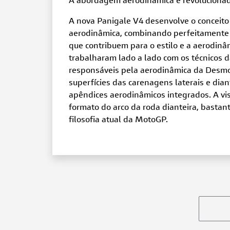
A abordagem aerodinâmica é revolucionad
A nova Panigale V4 desenvolve o conceito
aerodinâmica, combinando perfeitamente a
que contribuem para o estilo e a aerodinâ
trabalharam lado a lado com os técnicos d
responsáveis pela aerodinâmica da Desmos
superfícies das carenagens laterais e dia
apêndices aerodinâmicos integrados. A vis
formato do arco da roda dianteira, bastant
filosofia atual da MotoGP.