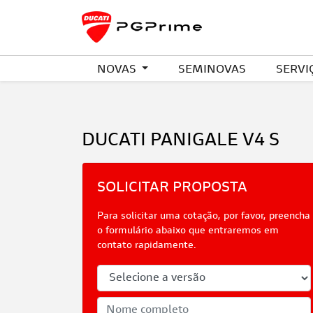
NOVAS
SEMINOVAS
SERVI
DUCATI
PANIGALE V4 S
SOLICITAR PROPOSTA
Para solicitar uma cotação, por favor, preencha
o formulário abaixo que entraremos em
contato rapidamente.