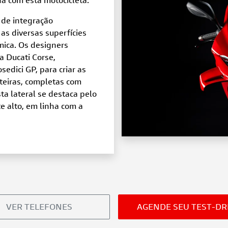
a com esta motocicleta.
 de integração
s diversas superfícies
mica. Os designers
a Ducati Corse,
edici GP, para criar as
nteiras, completas com
ta lateral se destaca pelo
e alto, em linha com a
VER TELEFONES
AGENDE SEU TEST-DR