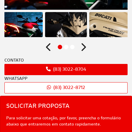
Anterior
Próximo
CONTATO
(83) 3022-8704
WHATSAPP
(83) 3022-8712
SOLICITAR PROPOSTA
Para solicitar uma cotação, por favor, preencha o formulário
abaixo que entraremos em contato rapidamente.