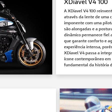
XDiavel V4 100
A XDiavel V4 100 reinven
através da lente de uma 
imponente com uma pilota
são alongadas e a postur
dinâmico permanece fiel 
que garante conforto e ag
experiência intensa, poré
XDiavel V4 passa a integ
ícone contemporâneo em
fundamental da história 