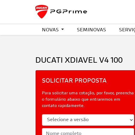
NOVAS
SEMINOVAS
SERVI
DUCATI
XDIAVEL V4 100
SOLICITAR PROPOSTA
Para solicitar uma cotação, por favor, preencha
o formulário abaixo que entraremos em
contato rapidamente.