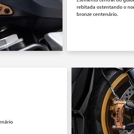
Elemento central do guid
rebitada ostentando o no
bronze centenário.
enário